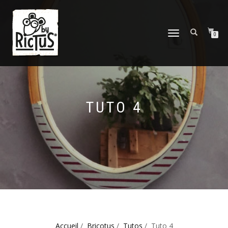
DÉPLIER
0
LA
NAVIGATION
TUTO 4
Accueil
/
Bricotus
/
Tutos
/ Tuto 4