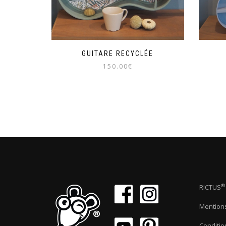
GUITARE RECYCLÉE
150.00
€
®
RICTUS
Mentions
Conditio