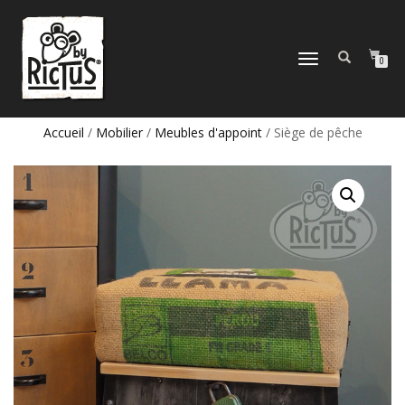
DÉPLIER
0
LA
NAVIGATION
Accueil
/
Mobilier
/
Meubles d'appoint
/ Siège de pêche